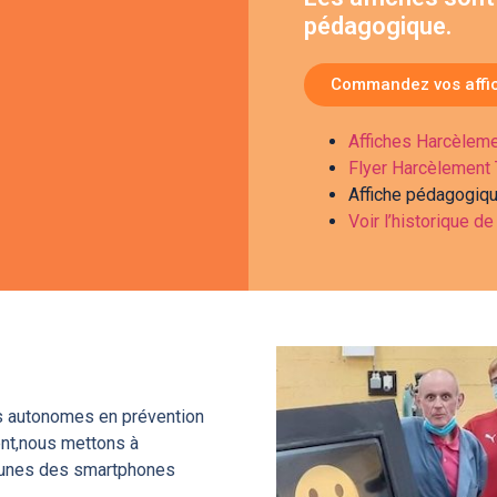
pédagogique.
Commandez vos affich
Affiches Harcèle
Flyer Harcèlemen
Affiche pédagogiqu
Voir l’historique de
rs autonomes en prévention
ent,nous mettons à
jeunes des smartphones