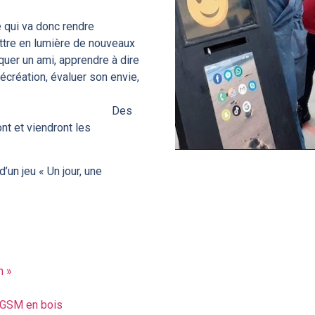
 qui va donc rendre
ttre en lumière de nouveaux
quer un ami, apprendre à dire
récréation, évaluer son envie,
ement en ligne …
es
nt et viendront les
n jeu « Un jour, une
n »
s GSM en bois