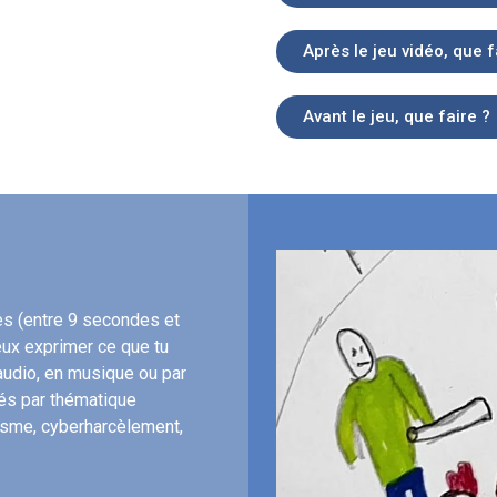
Après le jeu vidéo, que f
Avant le jeu, que faire ?
s (entre 9 secondes et
eux exprimer ce que tu
audio, en musique ou par
iés par thématique
cisme, cyberharcèlement,
sse …).