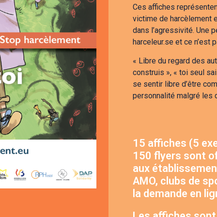
Ces affiches représenten
victime de harcèlement 
dans l’agressivité. Une 
harceleur.se et ce n’est 
« Libre du regard des autr
construis », « toi seul s
se sentir libre d’être co
personnalité malgré les d
15 affiches (5 ex
150 flyers sont o
aux établissemen
AMO, clubs de spo
la demande en lig
Les affiches son