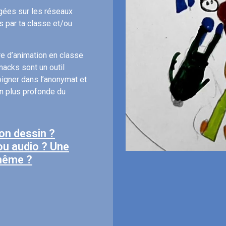
gées sur les réseaux
s par ta classe et/ou
re d’animation en classe
nacks sont un outil
igner dans l’anonymat et
on plus profonde du
ton dessin ?
ou audio ? Une
-même ?