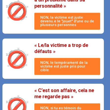
personnalité »
NON, la victime est juste
devenu.e le "jouet" d'une ou de
plusieurs personnes
« Le/la victime a trop de
défauts »
NON, le tempérament de la
victime est juste pris pour
cible
« C’est son affaire, cela ne
me regarde pas »
NON, si tu es témoin du